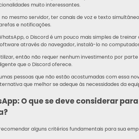
ncionalidades muito interessantes.
s no mesmo servidor, ter canais de voz e texto simultân
refas e notificações.
hatsApp, o Discord é um pouco mais simples de treinar a
software através do navegador, instalá-lo no computado
 utilizar, então não requer nenhum investimento por par
igente que o Discord oferece.
lgumas pessoas que não estão acostumadas com essa no
lternativa que melhor se adeque às necessidades da equi
App: O que se deve considerar para
a?
s recomendar alguns critérios fundamentais para sua em