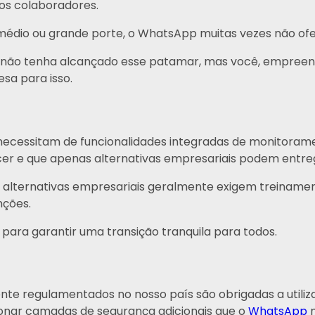
os colaboradores.
médio ou grande porte, o WhatsApp muitas vezes não ofer
 não tenha alcançado esse patamar, mas você, empreende
sa para isso.
necessitam de funcionalidades integradas de monitorame
r e que apenas alternativas empresariais podem entre
 alternativas empresariais geralmente exigem treiname
unções.
para garantir uma transição tranquila para todos.
te regulamentados no nosso país são obrigadas a utiliz
ionar camadas de segurança adicionais que o
WhatsApp
n