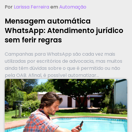
Por
Larissa Ferreira
em
Automação
Mensagem automática
WhatsApp: Atendimento jurídico
sem ferir regras
Campanhas para WhatsApp são cada vez mais
utilizadas por escritórios de advocacia, mas muitos
ainda têm dúvidas sobre o que é permitido ou não
pela OAB. Afinal, é possível automatizar...