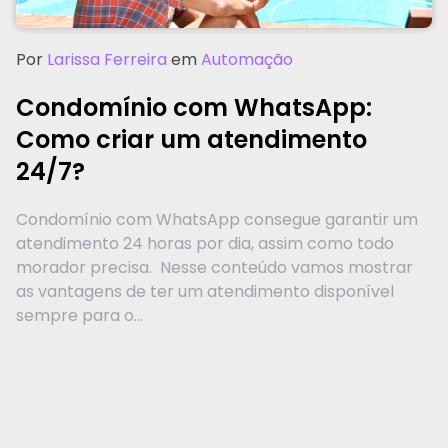
Por
Larissa Ferreira
em
Automação
Condomínio com WhatsApp:
Como criar um atendimento
24/7?
Condomínio com WhatsApp consegue garantir um
atendimento 24 horas por dia, assim como todo
morador precisa. Nesse conteúdo vamos mostrar
as vantagens de ter um atendimento disponível
sempre para o...