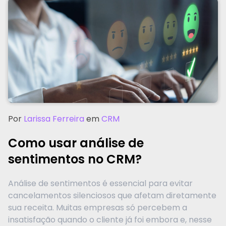
Por
Larissa Ferreira
em
CRM
Como usar análise de
sentimentos no CRM?
Análise de sentimentos é essencial para evitar
cancelamentos silenciosos que afetam diretamente
sua receita. Muitas empresas só percebem a
insatisfação quando o cliente já foi embora e, nesse