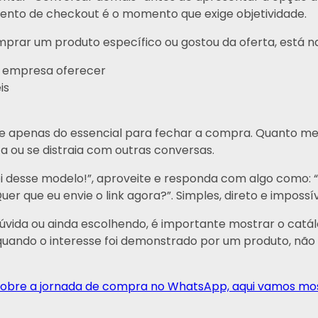
nto de checkout é o momento que exige objetividade.
mprar um produto específico ou gostou da oferta, está
a empresa oferecer
is
e apenas do essencial para fechar a compra. Quanto meno
ta ou se distraia com outras conversas.
i desse modelo!”, aproveite e responda com algo como: “
er que eu envie o link agora?”. Simples, direto e impossív
 dúvida ou ainda escolhendo, é importante mostrar o cat
quando o interesse foi demonstrado por um produto, não 
o sobre a jornada de compra no WhatsApp, aqui vamos mo