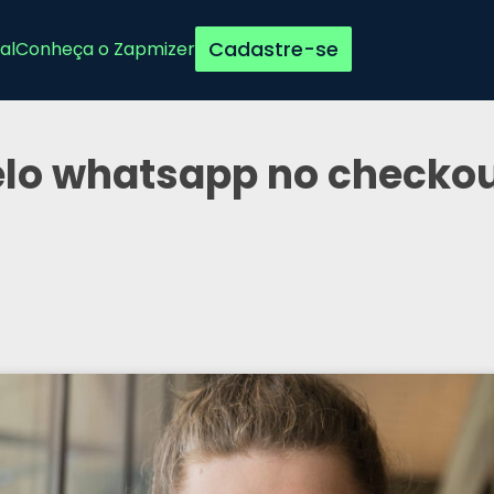
Cadastre-se
al
Conheça o Zapmizer
lo whatsapp no checko