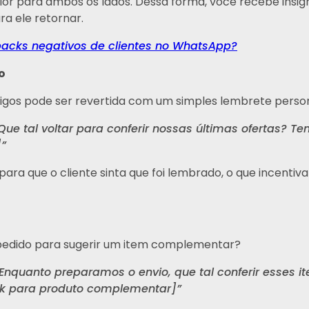
r para ambos os lados. Dessa forma, você recebe insights
a ele retornar.
acks negativos de clientes no WhatsApp?
o
tigos pode ser revertida com um simples lembrete person
Que tal voltar para conferir nossas últimas ofertas? T
]”
para que o cliente sinta que foi lembrado, o que incenti
 pedido para sugerir um item complementar?
Enquanto preparamos o envio, que tal conferir esses 
ink para produto complementar]”