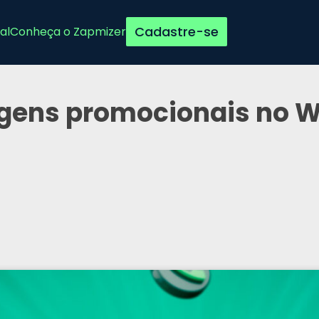
Cadastre-se
al
Conheça o Zapmizer
gens promocionais no W