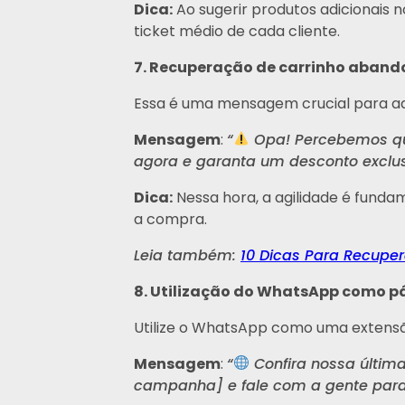
Dica:
Ao sugerir produtos adicionais
ticket médio de cada cliente.
7. Recuperação de carrinho aban
Essa é uma mensagem crucial para aqu
Mensagem
:
“
Opa! Percebemos que
agora e garanta um desconto exclusi
Dica:
Nessa hora, a agilidade é funda
a compra.
Leia também:
10 Dicas Para Recupe
8. Utilização do WhatsApp como p
Utilize o WhatsApp como uma extens
Mensagem
:
“
Confira nossa últim
campanha] e fale com a gente para