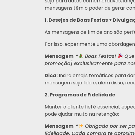
Seja para datas comemorativas, lança
mensagens têm o poder de gerar conve
1. Desejos de Boas Festas + Divul
As mensagens de fim de ano são perf
Por isso, experimente uma abordagem
Mensagem
:
“
Boas Festas!
Que 
promoção] exclusivamente para nossos
Dica:
Insira emojis temáticos para da
mensagem seja lida e, além disso, rec
2. Programas de Fidelidade
Manter o cliente fiel é essencial, e
pode ajudar muito na retenção:
Mensagem
:
“
Obrigado por ser par
fidelidade. Cada compra te aproxima 