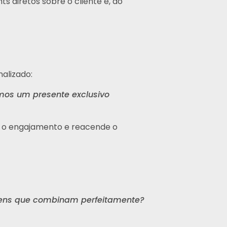
 diretos sobre o cliente e, ao
alizado:
emos um presente exclusivo
va o engajamento e reacende o
itens que combinam perfeitamente?