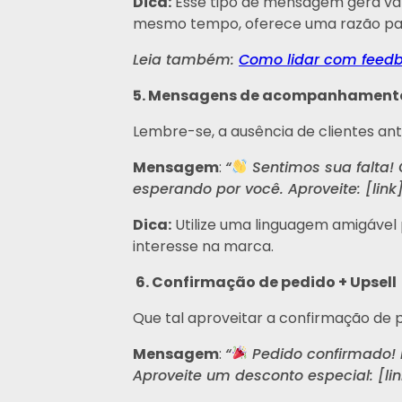
Dica:
Esse tipo de mensagem gera valo
mesmo tempo, oferece uma razão par
Leia também:
Como lidar com feedb
5. Mensagens de acompanhament
Lembre-se, a ausência de clientes an
Mensagem
:
“
Sentimos sua falta! 
esperando por você. Aproveite: [link
Dica:
Utilize uma linguagem amigável 
interesse na marca.
6. Confirmação de pedido + Upsell
Que tal aproveitar a confirmação de
Mensagem
:
“
Pedido confirmado! 
Aproveite um desconto especial: [l