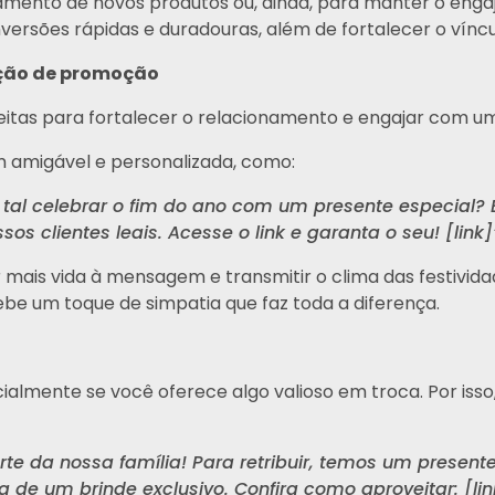
mento de novos produtos ou, ainda, para manter o engaj
rsões rápidas e duradouras, além de fortalecer o víncu
gação de promoção
eitas para fortalecer o relacionamento e engajar com u
 amigável e personalizada, como:
tal celebrar o fim do ano com um presente especial?
 clientes leais. Acesse o link e garanta o seu! [link]
r mais vida à mensagem e transmitir o clima das festivid
ebe um toque de simpatia que faz toda a diferença.
specialmente se você oferece algo valioso em troca. Por 
te da nossa família! Para retribuir, temos um presen
de um brinde exclusivo. Confira como aproveitar: [lin