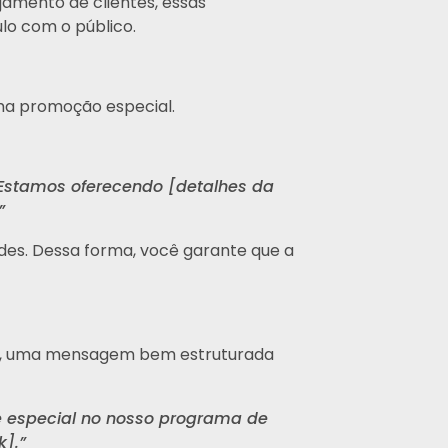
amento de clientes, essas
lo com o público.
ma promoção especial.
 Estamos oferecendo [detalhes da
”
ades. Dessa forma, você garante que a
isso, uma mensagem bem estruturada
te especial no nosso programa de
k].”