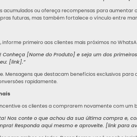
s acumulados ou ofereça recompensas para aumentar o val
mpras futuras, mas também fortalece o vínculo entre marc
o, informe primeiro aos clientes mais próximos no WhatsA
Conheça [Nome do Produto] e seja um dos primeiros
u: [link].”
de. Mensagens que destacam benefícios exclusivos para
conversões rapidamente.
nais
incentive os clientes a comprarem novamente com um be
ta! Nos conte o que achou da sua última compra e, 
pra! Responda aqui mesmo e aproveite. [link para av